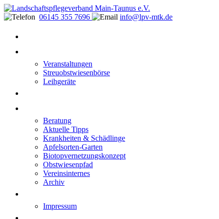
06145 355 7696
info@lpv-mtk.de
Start
Aktivitäten
Veranstaltungen
Streuobstwiesenbörse
Leihgeräte
Blüten-Reiche für Insekten
Informationen
Beratung
Aktuelle Tipps
Krankheiten & Schädlinge
Apfelsorten-Garten
Biotopvernetzungskonzept
Obstwiesenpfad
Vereinsinternes
Archiv
Kontakt
Impressum
Datenschutzerklärung