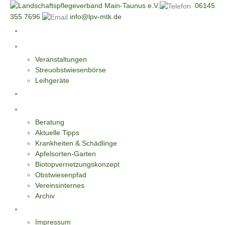
06145
355 7696
info@lpv-mtk.de
Start
Aktivitäten
Veranstaltungen
Streuobstwiesenbörse
Leihgeräte
Blüten-Reiche für Insekten
Informationen
Beratung
Aktuelle Tipps
Krankheiten & Schädlinge
Apfelsorten-Garten
Biotopvernetzungskonzept
Obstwiesenpfad
Vereinsinternes
Archiv
Kontakt
Impressum