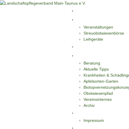
Start
Aktivitäten
Veranstaltungen
Streuobstwiesenbörse
Leihgeräte
Blüten-Reiche für Insekten
Informationen
Beratung
Aktuelle Tipps
Krankheiten & Schädling
Apfelsorten-Garten
Biotopvernetzungskonze
Obstwiesenpfad
Vereinsinternes
Archiv
Kontakt
Impressum
Datenschutzerklärung