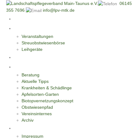
06145
355 7696
info@lpv-mtk.de
Start
Aktivitäten
Veranstaltungen
Streuobstwiesenbörse
Leihgeräte
Blüten-Reiche für Insekten
Informationen
Beratung
Aktuelle Tipps
Krankheiten & Schädlinge
Apfelsorten-Garten
Biotopvernetzungskonzept
Obstwiesenpfad
Vereinsinternes
Archiv
Kontakt
Impressum