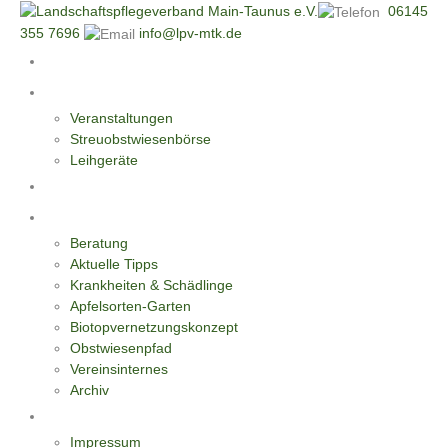
06145
355 7696
info@lpv-mtk.de
Start
Aktivitäten
Veranstaltungen
Streuobstwiesenbörse
Leihgeräte
Blüten-Reiche für Insekten
Informationen
Beratung
Aktuelle Tipps
Krankheiten & Schädlinge
Apfelsorten-Garten
Biotopvernetzungskonzept
Obstwiesenpfad
Vereinsinternes
Archiv
Kontakt
Impressum