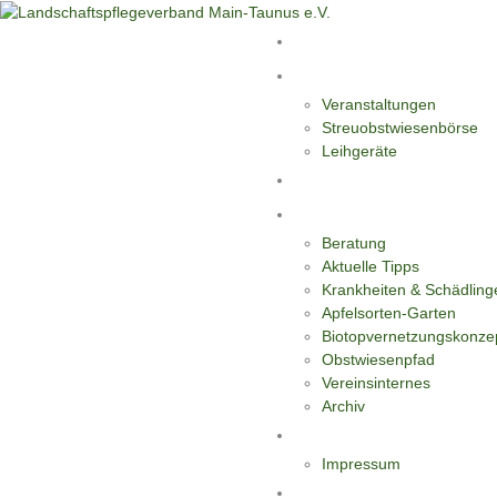
Start
Aktivitäten
Veranstaltungen
Streuobstwiesenbörse
Leihgeräte
Blüten-Reiche für Insekten
Informationen
Beratung
Aktuelle Tipps
Krankheiten & Schädling
Apfelsorten-Garten
Biotopvernetzungskonze
Obstwiesenpfad
Vereinsinternes
Archiv
Kontakt
Impressum
Datenschutzerklärung