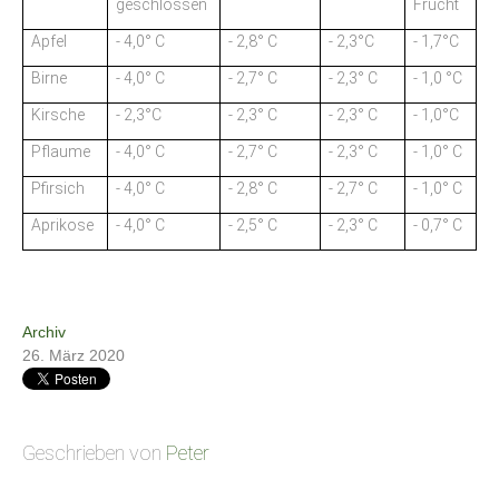
geschlossen
Frucht
Apfel
- 4,0° C
- 2,8° C
- 2,3°C
- 1,7°C
Birne
- 4,0° C
- 2,7° C
- 2,3° C
- 1,0 °C
Kirsche
- 2,3°C
- 2,3° C
- 2,3° C
- 1,0°C
Pflaume
- 4,0° C
- 2,7° C
- 2,3° C
- 1,0° C
Pfirsich
- 4,0° C
- 2,8° C
- 2,7° C
- 1,0° C
Aprikose
- 4,0° C
- 2,5° C
- 2,3° C
- 0,7° C
Kritische Temperaturen bei Obst nach YOUNG und KOBEL
Archiv
26. März 2020
Geschrieben von
Peter