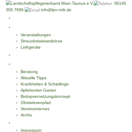
06145
355 7696
info@lpv-mtk.de
Start
Aktivitäten
Veranstaltungen
Streuobstwiesenbörse
Leihgeräte
Blüten-Reiche für Insekten
Informationen
Beratung
Aktuelle Tipps
Krankheiten & Schädlinge
Apfelsorten-Garten
Biotopvernetzungskonzept
Obstwiesenpfad
Vereinsinternes
Archiv
Kontakt
Impressum