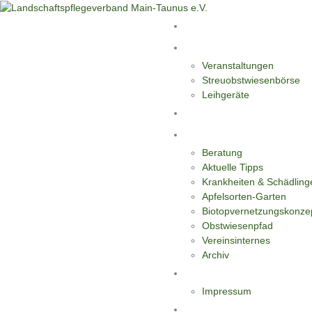
Start
Aktivitäten
Veranstaltungen
Streuobstwiesenbörse
Leihgeräte
Blüten-Reiche für Insekten
Informationen
Beratung
Aktuelle Tipps
Krankheiten & Schädling
Apfelsorten-Garten
Biotopvernetzungskonze
Obstwiesenpfad
Vereinsinternes
Archiv
Kontakt
Impressum
Datenschutzerklärung