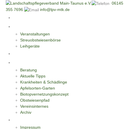
06145
355 7696
info@lpv-mtk.de
Start
Aktivitäten
Veranstaltungen
Streuobstwiesenbörse
Leihgeräte
Blüten-Reiche für Insekten
Informationen
Beratung
Aktuelle Tipps
Krankheiten & Schädlinge
Apfelsorten-Garten
Biotopvernetzungskonzept
Obstwiesenpfad
Vereinsinternes
Archiv
Kontakt
Impressum