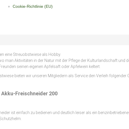
Cookie-Richtlinie (EU)
ten eine Streuobstwiese als Hobby.
wo man Aktivitäten in der Natur mit der Pflege der Kulturlandschaft und
 Freunden seinen eigenen Apfelsaft oder Apfelwein keltert.
bstwiese bieten wir unseren Mitgliedern als Service den Verleih folgend
l Akku-Freischneider 200
ider ist einfach zu bedienen und deutlich leiser als ein benzinbetriebene
 Schutzhelm.