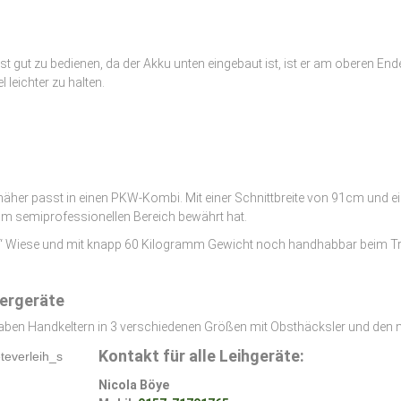
 gut zu bedienen, da der Akku unten eingebaut ist, ist er am oberen End
leichter zu halten.
er passt in einen PKW-Kombi. Mit einer Schnittbreite von 91cm und eine
h im semiprofessionellen Bereich bewährt hat.
ße“ Wiese und mit knapp 60 Kilogramm Gewicht noch handhabbar beim T
tergeräte
aben Handkeltern in 3 verschiedenen Größen mit Obsthäcksler und den n
Kontakt für alle Leihgeräte:
Nicola Böye