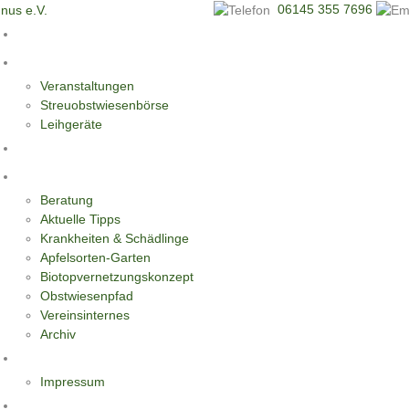
06145 355 7696
Start
Aktivitäten
Veranstaltungen
Streuobstwiesenbörse
Leihgeräte
Blüten-Reiche für Insekten
Informationen
Beratung
Aktuelle Tipps
Krankheiten & Schädlinge
Apfelsorten-Garten
Biotopvernetzungskonzept
Obstwiesenpfad
Vereinsinternes
Archiv
Kontakt
Impressum
Datenschutzerklärung